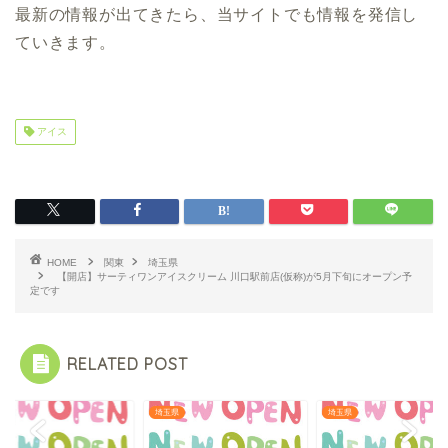
最新の情報が出てきたら、当サイトでも情報を発信し
ていきます。
アイス
HOME
関東
埼玉県
【開店】サーティワンアイスクリーム 川口駅前店(仮称)が5月下旬にオープン予
定です
RELATED POST
県
埼玉県
埼玉県