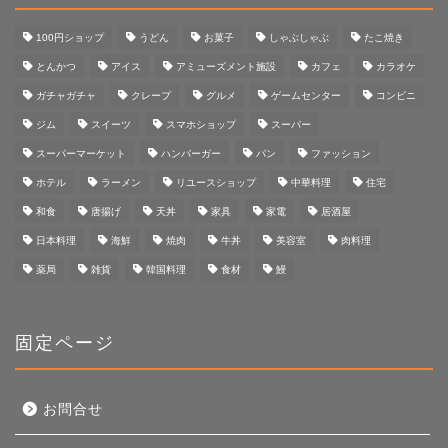
100円ショップ
うどん
お菓子
しゃぶしゃぶ
たこ焼き
とんかつ
アイス
アミューズメント施設
カフェ
カラオケ
ガチャガチャ
クレープ
グルメ
ゲームセンター
コンビニ
ジム
スイーツ
スマホショップ
スーパー
スーパーマーケット
ハンバーガー
パン
ファッション
ホテル
ラーメン
リユースショップ
中華料理
住宅
和食
唐揚げ
天丼
家具
家電
居酒屋
日本料理
海鮮
焼肉
牛丼
美容室
肉料理
薬局
雑貨
韓国料理
食材
鰻
固定ページ
お問合せ