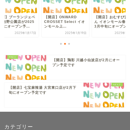
開店】ブーランジェベ
【開店】ONWARD
【開店】おむすび源
 与野公園店が2025
CROSSET Select イオ
ん イオンモール春日
月にオープン予...
ンモール上...
3月中旬にオープン..
2025年1月17日
2025年1月19日
2025年1
【開店】鶏彩 川越小仙波店が2月にオー
プン予定です
【開店】七宝麻辣湯 大宮東口店が2月下
旬にオープン予定です
カテゴリー