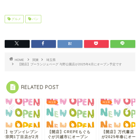
グルメ
パン
HOME
関東
埼玉県
【開店】ブーランジェベーグ 与野公園店が2025年4月にオープン予定です
RELATED POST
県
埼玉県
埼玉県
開店】セブンイレブン
【開店】CREPEもぐも
【開店】万代書店 本
木中宗岡1丁目店が2月
ぐが川越市にオープン
が2025年春にオー