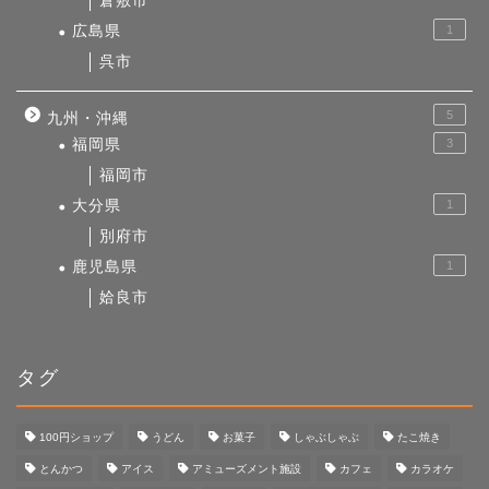
倉敷市
広島県
1
呉市
5
九州・沖縄
福岡県
3
福岡市
大分県
1
別府市
鹿児島県
1
姶良市
タグ
100円ショップ
うどん
お菓子
しゃぶしゃぶ
たこ焼き
とんかつ
アイス
アミューズメント施設
カフェ
カラオケ