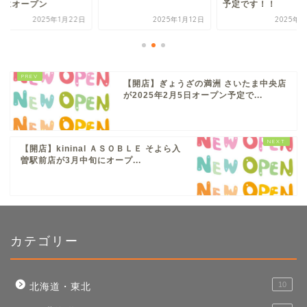
旬にオープン
予定です！！
2025年1月22日
2025年1月12日
2025年3
【開店】ぎょうざの満洲 さいたま中央店
が2025年2月5日オープン予定で...
【開店】kininal ＡＳＯＢＬＥ そよら入
曽駅前店が3月中旬にオープ...
カテゴリー
10
北海道・東北